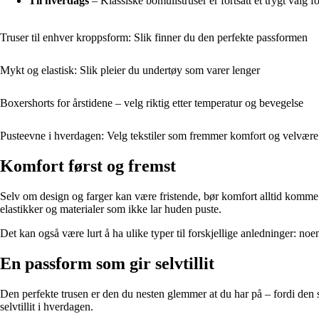
Til hverdags
– Klassiske bomullstruser er fortsatt et trygt valg 
Truser til enhver kroppsform: Slik finner du den perfekte passformen
Mykt og elastisk: Slik pleier du undertøy som varer lenger
Boxershorts for årstidene – velg riktig etter temperatur og bevegelse
Pusteevne i hverdagen: Velg tekstiler som fremmer komfort og velvære
Komfort først og fremst
Selv om design og farger kan være fristende, bør komfort alltid komme 
elastikker og materialer som ikke lar huden puste.
Det kan også være lurt å ha ulike typer til forskjellige anledninger: noen 
En passform som gir selvtillit
Den perfekte trusen er den du nesten glemmer at du har på – fordi den s
selvtillit i hverdagen.