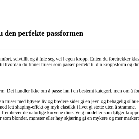
du den perfekte passformen
mfort, selvtillit og å føle seg vel i egen kropp. Enten du foretrekker k
 til hvordan du finner truser som passer perfekt til din kroppsform og di
. Det handler ikke om å passe inn i en bestemt kategori, men om å forst
n truser med høyere liv og bredere sider gi en jevn og behagelig silhu
d lett shaping-effekt og myk elastikk i livet gi støtte uten å stramme.
v fremhever de naturlige kurvene dine. Velg modeller som følger kroppe
jer som blonder, mønster eller høy skjæring gi en mykere og mer markert