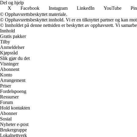
Del og hjelp
X
Facebook
Instagram
LinkedIn
YouTube
Pin
© Opphavsrettsbeskyttet materiale.
© Opphavsrettsbeskyttet innhold. Vi er en tilknyttet partner og kan motta
© Innholdet på denne nettsiden er beskyttet av opphavsrett. Vi samarbe
Innhold
Gratis pakker
Tilby
Anmeldelser
Kjøpsråd
Slik gjør du det
Visninger
Abonnent
Konto
Arrangement
Priser
Fordelspoeng
Ressurser
Forum
Hold kontakten
Abonner
Sosial
Nyheter e-post
Brukergruppe
Lokalnettverk