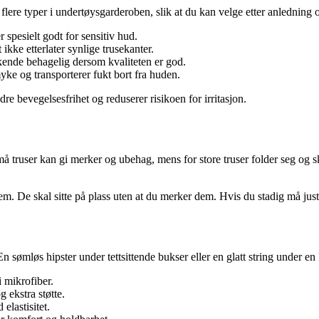
 flere typer i undertøysgarderoben, slik at du kan velge etter anledning
 spesielt godt for sensitiv hud.
 ikke etterlater synlige trusekanter.
kende behagelig dersom kvaliteten er god.
yke og transporterer fukt bort fra huden.
dre bevegelsesfrihet og reduserer risikoen for irritasjon.
 truser kan gi merker og ubehag, mens for store truser folder seg og skli
dem. De skal sitte på plass uten at du merker dem. Hvis du stadig må just
 sømløs hipster under tettsittende bukser eller en glatt string under en k
i mikrofiber.
 ekstra støtte.
elastisitet.