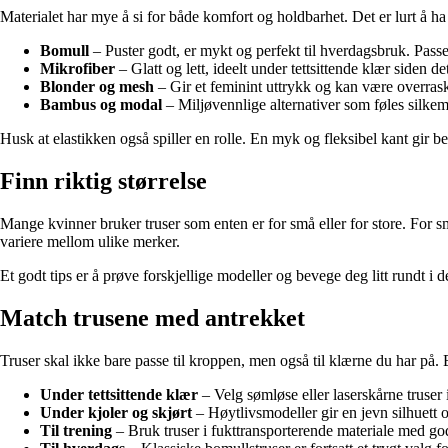
Materialet har mye å si for både komfort og holdbarhet. Det er lurt å ha
Bomull
– Puster godt, er mykt og perfekt til hverdagsbruk. Passer
Mikrofiber
– Glatt og lett, ideelt under tettsittende klær siden det
Blonder og mesh
– Gir et feminint uttrykk og kan være overras
Bambus og modal
– Miljøvennlige alternativer som føles silkem
Husk at elastikken også spiller en rolle. En myk og fleksibel kant gir be
Finn riktig størrelse
Mange kvinner bruker truser som enten er for små eller for store. For små
variere mellom ulike merker.
Et godt tips er å prøve forskjellige modeller og bevege deg litt rundt i 
Match trusene med antrekket
Truser skal ikke bare passe til kroppen, men også til klærne du har på. En
Under tettsittende klær
– Velg sømløse eller laserskårne truser 
Under kjoler og skjørt
– Høytlivsmodeller gir en jevn silhuett og
Til trening
– Bruk truser i fukttransporterende materiale med god 