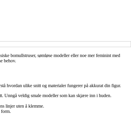
lassiske bomullstruser, sømløse modeller eller noe mer feminint med
ne behov.
å hvordan ulike snitt og materialer fungerer på akkurat din figur.
ett. Unngå veldig smale modeller som kan skjære inn i huden.
ns linjer uten å klemme.
 form.