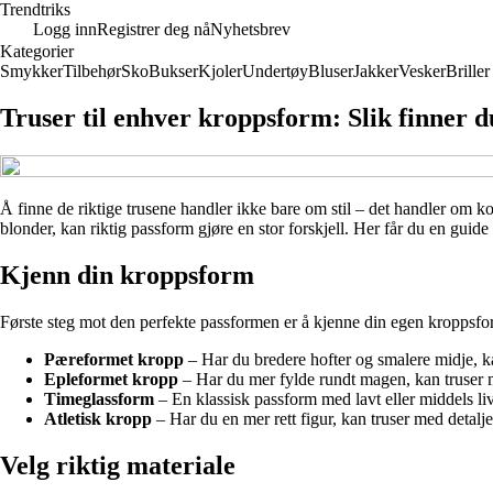
Trendtriks
Logg inn
Registrer deg nå
Nyhetsbrev
Kategorier
Smykker
Tilbehør
Sko
Bukser
Kjoler
Undertøy
Bluser
Jakker
Vesker
Briller
Truser til enhver kroppsform: Slik finner 
Å finne de riktige trusene handler ikke bare om stil – det handler om ko
blonder, kan riktig passform gjøre en stor forskjell. Her får du en guide
Kjenn din kroppsform
Første steg mot den perfekte passformen er å kjenne din egen kroppsform
Pæreformet kropp
– Har du bredere hofter og smalere midje, ka
Epleformet kropp
– Har du mer fylde rundt magen, kan truser me
Timeglassform
– En klassisk passform med lavt eller middels li
Atletisk kropp
– Har du en mer rett figur, kan truser med detal
Velg riktig materiale