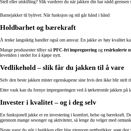
Stell eller utskifting? Slik vurderer du når jakken din har nådd grensen 
Barnejakker til bylivet: Når funksjon og stil går hånd i hånd
Holdbarhet og bærekraft
Å tenke langsiktig handler også om ansvar. En jakke av høy kvalitet kan 
Mange produsenter tilbyr nå
PFC-fri impregnering
og
resirkulerte 
levetiden i stedet for å kjøpe nytt.
Vedlikehold – slik får du jakken til å vare
Selv den beste jakken mister egenskapene sine hvis den ikke blir stelt
Etter vask kan du fornye impregneringen ved å tørketromle jakken på l
Invester i kvalitet – og i deg selv
En funksjonell jakke er en investering i komfort, helse og bærekraft. 
gjennom mange sesonger og aktiviteter, så lenge du velger med omtank
Neste gang du står i butikken eller blar gjennom nettbutikker, spør deg 