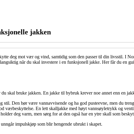
nksjonelle jakken
te deg mot vær og vind, samtidig som den passer til din livsstil. I Norge 
 langsiktig når du skal investere i en funksjonell jakke. Her får du en g
 du skal bruke jakken. En jakke til bybruk krever noe annet enn en jakke 
g stil. Den bør være vannavvisende og ha god pusteevne, men du treng
god værbeskyttelse. En lett skalljakke med høyt vannsøyletrykk og ventil
l holder deg varm, men sørg for at den også har en ytre skall som beskyt
du unngår impulskjøp som blir hengende ubrukt i skapet.