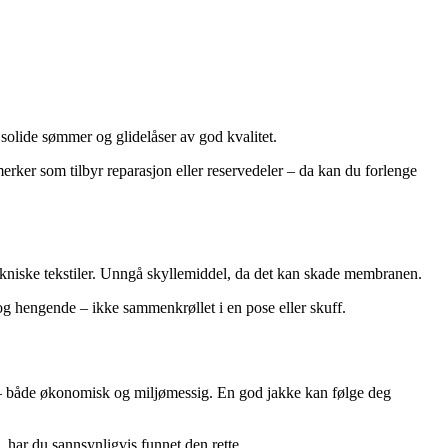
 solide sømmer og glidelåser av god kvalitet.
erker som tilbyr reparasjon eller reservedeler – da kan du forlenge
tekniske tekstiler. Unngå skyllemiddel, da det kan skade membranen.
g hengende – ikke sammenkrøllet i en pose eller skuff.
eg – både økonomisk og miljømessig. En god jakke kan følge deg
, har du sannsynligvis funnet den rette.