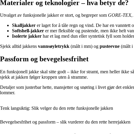
Materialer og teknologier – hva betyr de?
Utvalget av funksjonelle jakker er stort, og begreper som
GORE-TEX
,
Skalljakker
er laget for å tåle regn og vind. De har en vanntett
Softshell-jakker
er mer fleksible og pustende, men ikke helt vannte
Isolerte jakker
har et lag med dun eller syntetisk fyll som holde
Sjekk alltid jakkens
vannsøyletrykk
(målt i mm) og
pusteevne
(målt i
Passform og bevegelsesfrihet
En funksjonell jakke skal sitte godt – ikke for stramt, men heller ikke 
sjekk at jakken følger kroppen uten å stramme.
Detaljer som justerbar hette, mansjetter og snøring i livet gjør det enkle
lommer.
Tenk langsiktig: Slik velger du den rette funksjonelle jakken
Bevegelsesfrihet og passform – slik vurderer du den rette herrejakken