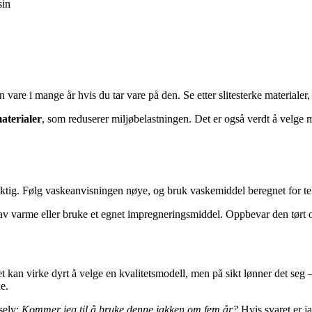
sin
vare i mange år hvis du tar vare på den. Se etter slitesterke materialer,
materialer
, som reduserer miljøbelastningen. Det er også verdt å velge m
 riktig. Følg vaskeanvisningen nøye, og bruk vaskemiddel beregnet for 
av varme eller bruke et egnet impregneringsmiddel. Oppbevar den tørt o
Det kan virke dyrt å velge en kvalitetsmodell, men på sikt lønner det s
e.
selv:
Kommer jeg til å bruke denne jakken om fem år?
Hvis svaret er ja