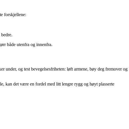
e forskjellene:
 bedre.
ørr både utenfra og innenfra.
uker under, og test bevegelsesfriheten: løft armene, bøy deg fremover og
sele, kan det være en fordel med litt lengre rygg og høyt plasserte