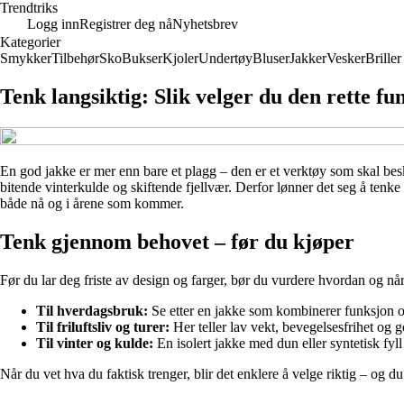
Trendtriks
Logg inn
Registrer deg nå
Nyhetsbrev
Kategorier
Smykker
Tilbehør
Sko
Bukser
Kjoler
Undertøy
Bluser
Jakker
Vesker
Briller
Tenk langsiktig: Slik velger du den rette fu
En god jakke er mer enn bare et plagg – den er et verktøy som skal beskyt
bitende vinterkulde og skiftende fjellvær. Derfor lønner det seg å tenke
både nå og i årene som kommer.
Tenk gjennom behovet – før du kjøper
Før du lar deg friste av design og farger, bør du vurdere hvordan og når
Til hverdagsbruk:
Se etter en jakke som kombinerer funksjon o
Til friluftsliv og turer:
Her teller lav vekt, bevegelsesfrihet og 
Til vinter og kulde:
En isolert jakke med dun eller syntetisk fyl
Når du vet hva du faktisk trenger, blir det enklere å velge riktig – og 