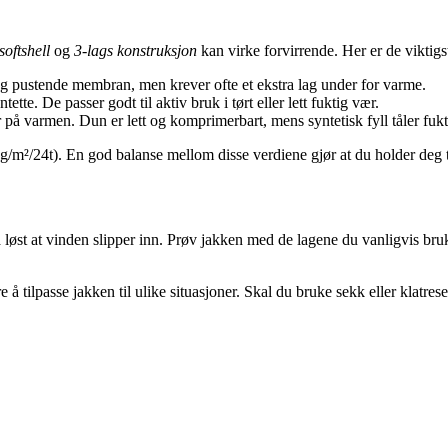
softshell
og
3-lags konstruksjon
kan virke forvirrende. Her er de viktigst
 og pustende membran, men krever ofte et ekstra lag under for varme.
tte. De passer godt til aktiv bruk i tørt eller lett fuktig vær.
r på varmen. Dun er lett og komprimerbart, mens syntetisk fyll tåler fukt
 g/m²/24t). En god balanse mellom disse verdiene gjør at du holder deg t
så løst at vinden slipper inn. Prøv jakken med de lagene du vanligvis br
re å tilpasse jakken til ulike situasjoner. Skal du bruke sekk eller klatre