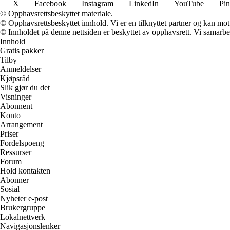
X
Facebook
Instagram
LinkedIn
YouTube
Pin
© Opphavsrettsbeskyttet materiale.
© Opphavsrettsbeskyttet innhold. Vi er en tilknyttet partner og kan motta
© Innholdet på denne nettsiden er beskyttet av opphavsrett. Vi samarbe
Innhold
Gratis pakker
Tilby
Anmeldelser
Kjøpsråd
Slik gjør du det
Visninger
Abonnent
Konto
Arrangement
Priser
Fordelspoeng
Ressurser
Forum
Hold kontakten
Abonner
Sosial
Nyheter e-post
Brukergruppe
Lokalnettverk
Navigasjonslenker