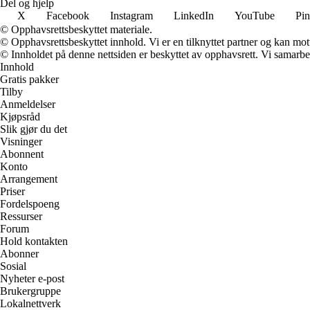
Del og hjelp
X
Facebook
Instagram
LinkedIn
YouTube
Pin
© Opphavsrettsbeskyttet materiale.
© Opphavsrettsbeskyttet innhold. Vi er en tilknyttet partner og kan motta
© Innholdet på denne nettsiden er beskyttet av opphavsrett. Vi samarbe
Innhold
Gratis pakker
Tilby
Anmeldelser
Kjøpsråd
Slik gjør du det
Visninger
Abonnent
Konto
Arrangement
Priser
Fordelspoeng
Ressurser
Forum
Hold kontakten
Abonner
Sosial
Nyheter e-post
Brukergruppe
Lokalnettverk