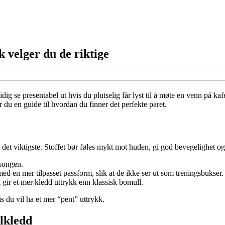
k velger du de riktige
ig se presentabel ut hvis du plutselig får lyst til å møte en venn på ka
 du en guide til hvordan du finner det perfekte paret.
et viktigste. Stoffet bør føles mykt mot huden, gi god bevegelighet og 
asongen.
 en mer tilpasset passform, slik at de ikke ser ut som treningsbukser.
g gir et mer kledd uttrykk enn klassisk bomull.
is du vil ha et mer “pent” uttrykk.
lkledd