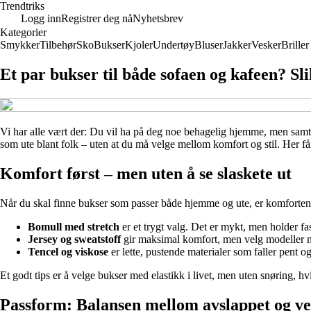
Trendtriks
Logg inn
Registrer deg nå
Nyhetsbrev
Kategorier
Smykker
Tilbehør
Sko
Bukser
Kjoler
Undertøy
Bluser
Jakker
Vesker
Briller
Et par bukser til både sofaen og kafeen? Sli
Vi har alle vært der: Du vil ha på deg noe behagelig hjemme, men samtid
som ute blant folk – uten at du må velge mellom komfort og stil. Her får
Komfort først – men uten å se slaskete ut
Når du skal finne bukser som passer både hjemme og ute, er komforten d
Bomull med stretch
er et trygt valg. Det er mykt, men holder f
Jersey og sweatstoff
gir maksimal komfort, men velg modeller med
Tencel og viskose
er lette, pustende materialer som faller pent o
Et godt tips er å velge bukser med elastikk i livet, men uten snøring, hv
Passform: Balansen mellom avslappet og ve