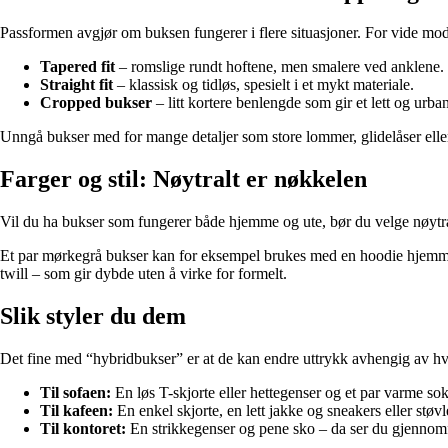
Passformen avgjør om buksen fungerer i flere situasjoner. For vide mode
Tapered fit
– romslige rundt hoftene, men smalere ved anklene. 
Straight fit
– klassisk og tidløs, spesielt i et mykt materiale.
Cropped bukser
– litt kortere benlengde som gir et lett og urban
Unngå bukser med for mange detaljer som store lommer, glidelåser ell
Farger og stil: Nøytralt er nøkkelen
Vil du ha bukser som fungerer både hjemme og ute, bør du velge nøytrale
Et par mørkegrå bukser kan for eksempel brukes med en hoodie hjemme og 
twill – som gir dybde uten å virke for formelt.
Slik styler du dem
Det fine med “hybridbukser” er at de kan endre uttrykk avhengig av 
Til sofaen:
En løs T-skjorte eller hettegenser og et par varme sok
Til kafeen:
En enkel skjorte, en lett jakke og sneakers eller støvl
Til kontoret:
En strikkegenser og pene sko – da ser du gjennomfør