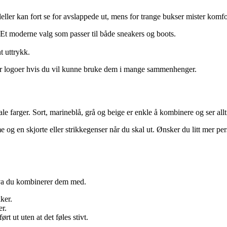
ller kan fort se for avslappede ut, mens for trange bukser mister komfo
Et moderne valg som passer til både sneakers og boots.
t uttrykk.
er logoer hvis du vil kunne bruke dem i mange sammenhenger.
 farger. Sort, marineblå, grå og beige er enkle å kombinere og ser allt
en skjorte eller strikkegenser når du skal ut. Ønsker du litt mer perso
hva du kombinerer dem med.
ker.
er.
t ut uten at det føles stivt.