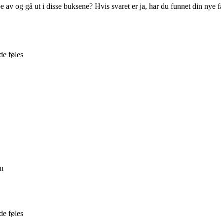
av og gå ut i disse buksene? Hvis svaret er ja, har du funnet din nye fa
de føles
on
de føles